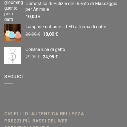
Domestico di Pulizia del Guanto di Massaggio
per Animale
10,00
€
Lampade notturne a LED a forma di gatto
Il
Il
20,00
€
18,00
€
prezzo
prezzo
originale
attuale
Collana luna di gatto
era:
è:
Il
Il
29,95
€
24,95
€
20,00 €.
18,00 €.
prezzo
prezzo
originale
attuale
era:
è:
SEGUICI
29,95 €.
24,95 €.
GIOIELLI DI AUTENTICA BELLEZZA
PREZZI PIÙ BASSI DEL WEB