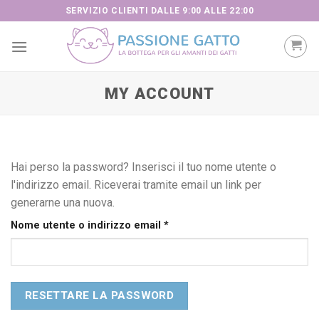
Skip
SERVIZIO CLIENTI DALLE 9:00 ALLE 22:00
to
content
MY ACCOUNT
Hai perso la password? Inserisci il tuo nome utente o
l'indirizzo email. Riceverai tramite email un link per
generarne una nuova.
Richiesto
Nome utente o indirizzo email
*
RESETTARE LA PASSWORD