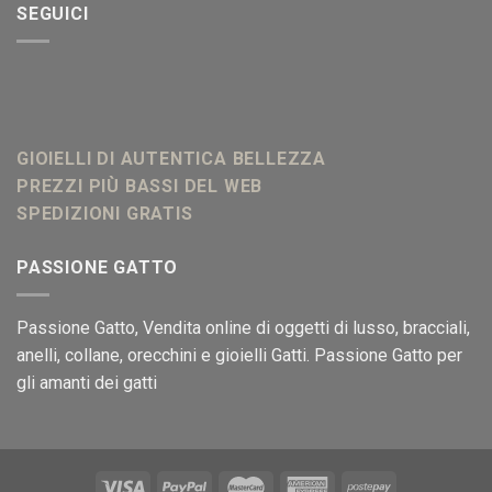
era:
è:
SEGUICI
29,95 €.
24,95 €.
GIOIELLI DI AUTENTICA BELLEZZA
PREZZI PIÙ BASSI DEL WEB
SPEDIZIONI GRATIS
PASSIONE GATTO
Passione Gatto
, Vendita online di oggetti di lusso, bracciali,
anelli, collane, orecchini e gioielli Gatti. Passione Gatto per
gli amanti dei gatti