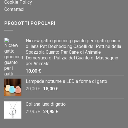
Cookie Policy
Contattaci
PRODOTTI POPOLARI
Nicrew gatto grooming guanto per i gatti guanto
di lana Pet Deshedding Capelli del Pettine della
Spazzola Guanto Per Cane di Animale
Domestico di Pulizia del Guanto di Massaggio
per Animale
10,00
€
Lampade notturne a LED a forma di gatto
Il
Il
20,00
€
18,00
€
prezzo
prezzo
originale
attuale
Collana luna di gatto
era:
è:
Il
Il
29,95
€
24,95
€
20,00 €.
18,00 €.
prezzo
prezzo
originale
attuale