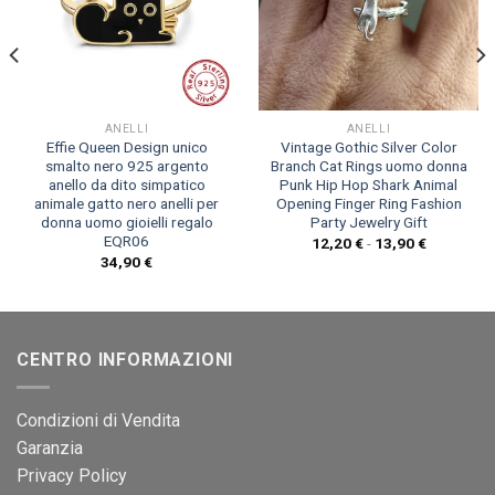
ANELLI
ANELLI
Effie Queen Design unico
Vintage Gothic Silver Color
smalto nero 925 argento
Branch Cat Rings uomo donna
anello da dito simpatico
Punk Hip Hop Shark Animal
animale gatto nero anelli per
Opening Finger Ring Fashion
donna uomo gioielli regalo
Party Jewelry Gift
EQR06
Fascia
12,20
€
-
13,90
€
di
34,90
€
prezzo:
da
12,20 €
a
13,90 €
CENTRO INFORMAZIONI
Condizioni di Vendita
Garanzia
Privacy Policy