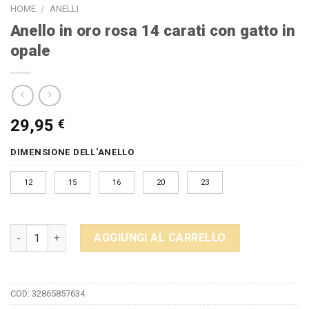
HOME
/
ANELLI
Anello in oro rosa 14 carati con gatto in
opale
29,95
€
DIMENSIONE DELL'ANELLO
12
15
16
20
23
Anello in oro rosa 14 carati con gatto in opale quantità
AGGIUNGI AL CARRELLO
COD:
32865857634