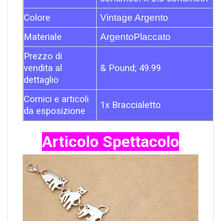
Colore
Vintage Argento
Materiale
Argento
Placcato
Prezzo di
vendita al
& Pound; 49.99
dettaglio
Cornici e articoli
1x Braccialetto
da esposizione
Articolo Spettacolo