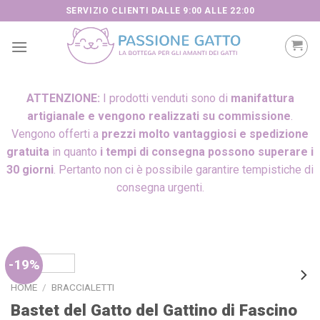
Skip
SERVIZIO CLIENTI DALLE 9:00 ALLE 22:00
to
content
ATTENZIONE:
I prodotti venduti sono di
manifattura
artigianale e vengono realizzati su commissione
.
Vengono offerti a
prezzi molto vantaggiosi e spedizione
gratuita
in quanto
i tempi di consegna possono superare i
30 giorni
. Pertanto non ci è possibile garantire tempistiche di
consegna urgenti.
-19%
HOME
/
BRACCIALETTI
Bastet del Gatto del Gattino di Fascino