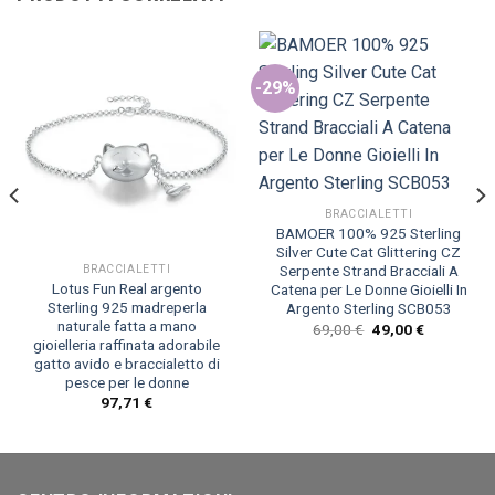
-29%
BRACCIALETTI
BAMOER 100% 925 Sterling
Silver Cute Cat Glittering CZ
Serpente Strand Bracciali A
BRACCIALETTI
Lotus Fun Real argento
Catena per Le Donne Gioielli In
Sterling 925 madreperla
Argento Sterling SCB053
naturale fatta a mano
Il
Il
69,00
€
49,00
€
prezzo
prezzo
gioielleria raffinata adorabile
originale
attuale
gatto avido e braccialetto di
era:
è:
pesce per le donne
69,00 €.
49,00 €.
97,71
€