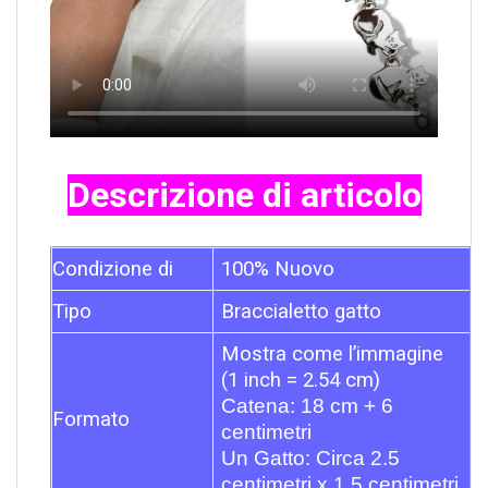
Descrizione di articolo
Condizione di
100% Nuovo
Tipo
Braccialetto gatto
Mostra come l’immagine
(1 inch = 2.54 cm)
Catena: 18 cm + 6
Formato
centimetri
Un Gatto: Circa 2.5
centimetri x 1.5 centimetri