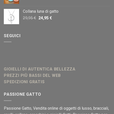
prezzo
prezzo
originale
attuale
Collana luna di gatto
era:
è:
Il
Il
29,95
€
24,95
€
20,00 €.
18,00 €.
prezzo
prezzo
originale
attuale
era:
è:
SEGUICI
29,95 €.
24,95 €.
GIOIELLI DI AUTENTICA BELLEZZA
PREZZI PIÙ BASSI DEL WEB
SPEDIZIONI GRATIS
PASSIONE GATTO
Passione Gatto
, Vendita online di oggetti di lusso, bracciali,