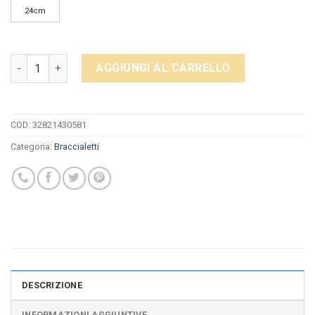
24cm
Bastet del Gatto del Gattino di Fascino Dell'animale Domestic
AGGIUNGI AL CARRELLO
COD:
32821430581
Categoria:
Braccialetti
DESCRIZIONE
INFORMAZIONI AGGIUNTIVE