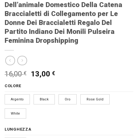
Dell’animale Domestico Della Catena
Braccialetti di Collegamento per Le
Donne Dei Braccialetti Regalo Del
Partito Indiano Dei Monili Pulseira
Feminina Dropshipping
Il
Il
16,00
13,00
€
€
prezzo
prezzo
COLORE
originale
attuale
era:
è:
Argento
Black
Oro
Rose Gold
16,00 €.
13,00 €.
White
LUNGHEZZA