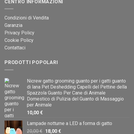
CENTRO INFORMAZIONI
Condizioni di Vendita
Garanzia
Privacy Policy
Cookie Policy
Contattaci
PRODOTTI POPOLARI
Nicrew gatto grooming guanto per i gatti guanto
di lana Pet Deshedding Capelli del Pettine della
Spazzola Guanto Per Cane di Animale
Domestico di Pulizia del Guanto di Massaggio
per Animale
10,00
€
Lampade notturne a LED a forma di gatto
Il
Il
20,00
€
18,00
€