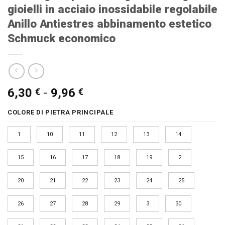
gioielli in acciaio inossidabile regolabile
Anillo Antiestres abbinamento estetico
Schmuck economico
Fascia
6,30
-
9,96
€
€
di
COLORE DI PIETRA PRINCIPALE
prezzo:
da
1
10
11
12
13
14
6,30 €
a
15
16
17
18
19
2
9,96 €
20
21
22
23
24
25
26
27
28
29
3
30