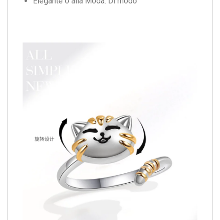
Elegante o alla Moda:
Di modo
Modname = cceditor