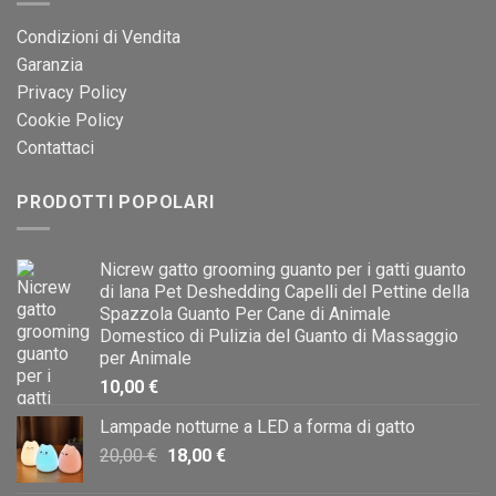
Condizioni di Vendita
Garanzia
Privacy Policy
Cookie Policy
Contattaci
PRODOTTI POPOLARI
Nicrew gatto grooming guanto per i gatti guanto
di lana Pet Deshedding Capelli del Pettine della
Spazzola Guanto Per Cane di Animale
Domestico di Pulizia del Guanto di Massaggio
per Animale
10,00
€
Lampade notturne a LED a forma di gatto
Il
Il
20,00
€
18,00
€
prezzo
prezzo