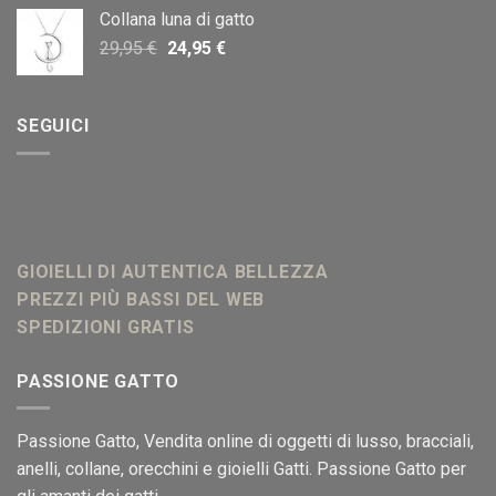
originale
attuale
Collana luna di gatto
era:
è:
Il
Il
29,95
€
24,95
€
20,00 €.
18,00 €.
prezzo
prezzo
originale
attuale
era:
è:
SEGUICI
29,95 €.
24,95 €.
GIOIELLI DI AUTENTICA BELLEZZA
PREZZI PIÙ BASSI DEL WEB
SPEDIZIONI GRATIS
PASSIONE GATTO
Passione Gatto
, Vendita online di oggetti di lusso, bracciali,
anelli, collane, orecchini e gioielli Gatti. Passione Gatto per