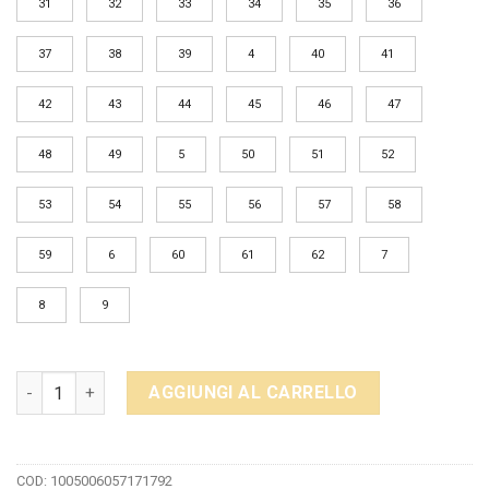
31
32
33
34
35
36
37
38
39
4
40
41
42
43
44
45
46
47
48
49
5
50
51
52
53
54
55
56
57
58
59
6
60
61
62
7
8
9
Cat Fidget Spinner Ring ansia Ringen gioielli in acciaio inos
AGGIUNGI AL CARRELLO
COD:
1005006057171792