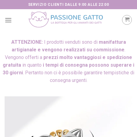
Skip
SERVIZIO CLIENTI DALLE 9:00 ALLE 22:00
to
content
ATTENZIONE:
I prodotti venduti sono di
manifattura
artigianale e vengono realizzati su commissione
.
Vengono offerti a
prezzi molto vantaggiosi e spedizione
gratuita
in quanto
i tempi di consegna possono superare i
30 giorni
. Pertanto non ci è possibile garantire tempistiche di
consegna urgenti.