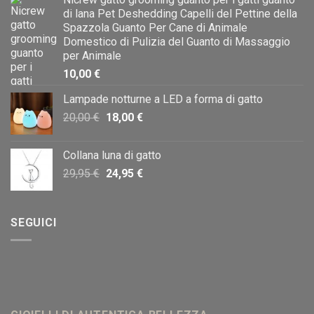
di lana Pet Deshedding Capelli del Pettine della
Spazzola Guanto Per Cane di Animale
Domestico di Pulizia del Guanto di Massaggio
per Animale
10,00
€
Lampade notturne a LED a forma di gatto
Il
Il
20,00
€
18,00
€
prezzo
prezzo
originale
attuale
Collana luna di gatto
era:
è:
Il
Il
29,95
€
24,95
€
20,00 €.
18,00 €.
prezzo
prezzo
originale
attuale
era:
è:
SEGUICI
29,95 €.
24,95 €.