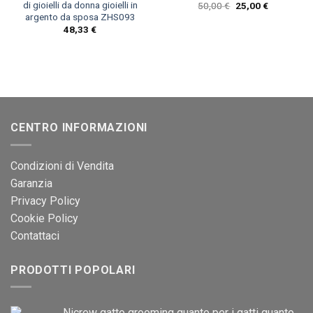
di gioielli da donna gioielli in
Il
Il
50,00
€
25,00
€
prezzo
prezzo
argento da sposa ZHS093
originale
attuale
48,33
€
era:
è:
50,00 €.
25,00 €.
CENTRO INFORMAZIONI
Condizioni di Vendita
Garanzia
Privacy Policy
Cookie Policy
Contattaci
PRODOTTI POPOLARI
Nicrew gatto grooming guanto per i gatti guanto