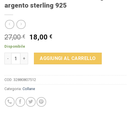
argento sterling 925
Il
Il
27,00
18,00
€
€
prezzo
prezzo
Disponibile
originale
attuale
Collana da donna con motivo a gatto in argento sterling 925 q
era:
è:
AGGIUNGI AL CARRELLO
27,00 €.
18,00 €.
COD:
32880807512
Categoria:
Collane